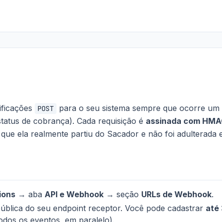
ificações
para o seu sistema sempre que ocorre um 
POST
 status de cobrança). Cada requisição é
assinada com HM
 que ela realmente partiu do Sacador e não foi adulterada e
ions
→ aba
API e Webhook
→ seção
URLs de Webhook
.
ública do seu endpoint receptor. Você pode cadastrar
até
odos os eventos, em paralelo).