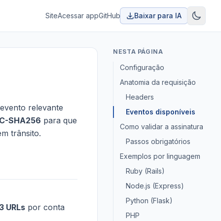
Site
Acessar app
GitHub
Baixar para IA
NESTA PÁGINA
Configuração
Anatomia da requisição
Headers
evento relevante
Eventos disponíveis
AC-SHA256
para que
Como validar a assinatura
m trânsito.
Passos obrigatórios
Exemplos por linguagem
Ruby (Rails)
Node.js (Express)
Python (Flask)
 3 URLs
por conta
PHP