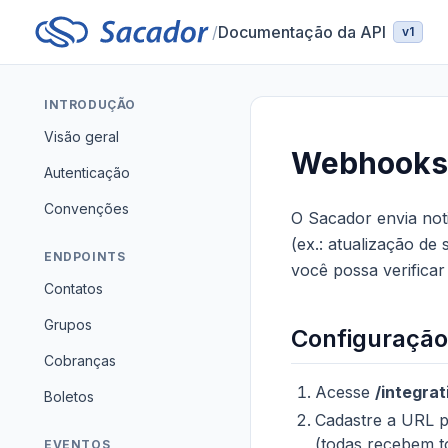
/
Documentação da API
v1
INTRODUÇÃO
Visão geral
Webhooks
Autenticação
Convenções
O Sacador envia not
(ex.: atualização de
ENDPOINTS
você possa verificar
Contatos
Grupos
Configuração
Cobranças
Acesse
/integrat
Boletos
Cadastre a URL p
(todas recebem t
EVENTOS