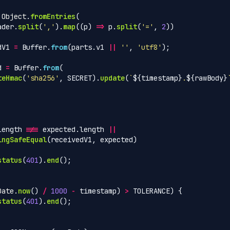
Object
.
fromEntries
(
ader
.
split
(
'
,
'
).
map
((
p
)
=>
p
.
split
(
'
=
'
,
2
))
dV1
=
Buffer
.
from
(
parts
.
v1
||
''
,
'
utf8
'
);
d
=
Buffer
.
from
(
teHmac
(
'
sha256
'
,
SECRET
).
update
(
`
${
timestamp
}
.
${
rawBody
}
length
!==
expected
.
length
||
ingSafeEqual
(
receivedV1
,
expected
)
status
(
401
).
end
();
Date
.
now
()
/
1000
-
timestamp
)
>
TOLERANCE
)
{
status
(
401
).
end
();