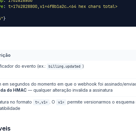
mp
:
1762828800
re
:
t=1762828800,v1=4f8b1a2c…<64 hex chars total>
3"
}
rição
ificador do evento (ex.:
)
billing.updated
 em segundos do momento em que o webhook foi assinado/envia
ada do HMAC
— qualquer alteração invalida a assinatura
atura no formato
. O
permite versionarmos o esquema 
t=
,v1=
v1=
tibilidade
veis