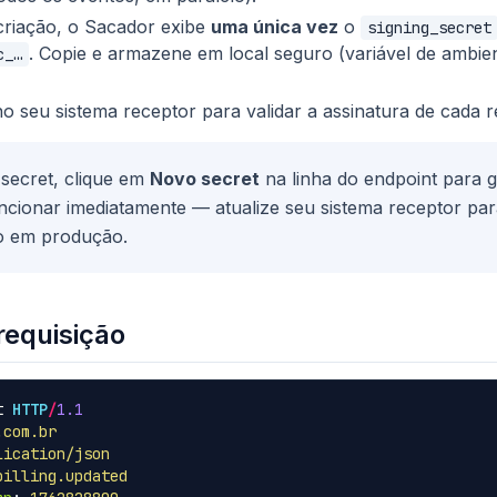
riação, o Sacador exibe
uma única vez
o
signing_secret
. Copie e armazene em local seguro (variável de ambien
c_…
o seu sistema receptor para validar a assinatura de cada r
secret, clique em
Novo secret
na linha do endpoint para g
uncionar imediatamente — atualize seu sistema receptor pa
ão em produção.
requisição
t
HTTP
/
1.1
.com.br
lication/json
billing.updated