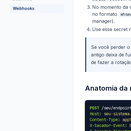
No momento da c
Webhooks
no formato
whse
manager).
Use esse secret n
Se você perder o 
antigo deixa de f
de fazer a rotaç
Anatomia da 
POST
/seu/endpoin
Host
:
seu-sistema
Content-Type
:
app
X-Sacador-Event
: