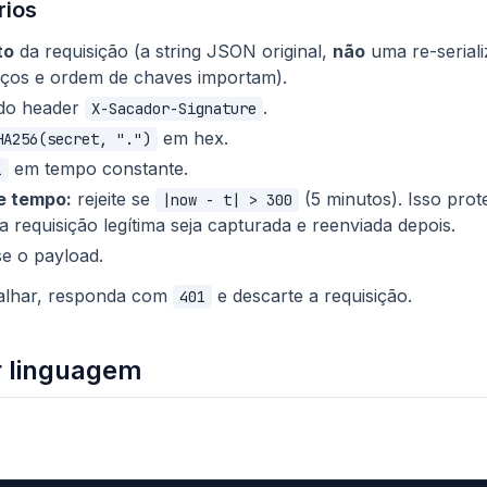
rios
to
da requisição (a string JSON original,
não
uma re-seriali
ços e ordem de chaves importam).
do header
.
X-Sacador-Signature
em hex.
HA256(secret, "
.")
em tempo constante.
1
de tempo:
rejeite se
(5 minutos). Isso pro
|now - t| > 300
requisição legítima seja capturada e reenviada depois.
e o payload.
falhar, responda com
e descarte a requisição.
401
 linguagem