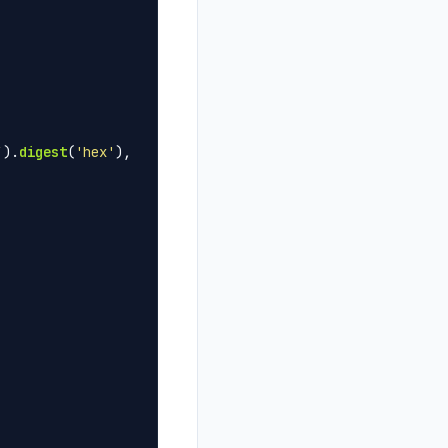
`
).
digest
(
'
hex
'
),