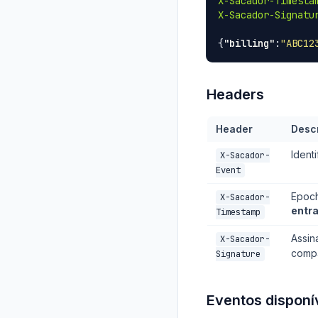
X-Sacador-Timesta
X-Sacador-Signatu
{
"billing"
:
"ABC12
Headers
Header
Desc
Ident
X-Sacador-
Event
Epoch
X-Sacador-
entr
Timestamp
Assin
X-Sacador-
compa
Signature
Eventos disponí