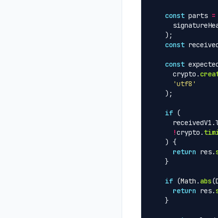
const
parts
=
signatureHe
);
const
receive
const
expecte
crypto
.
crea
'
utf8
'
);
if 
(
receivedV1
.
!
crypto
.
tim
)
{
return
res
.
}
if 
(
Math
.
abs
(
return
res
.
}