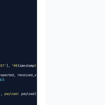
RET'
],
"
#{
timestamp
}
.
#{
raw_body
}
"
)
expected
,
received_v1
)
NCE
],
payload: 
payload
)