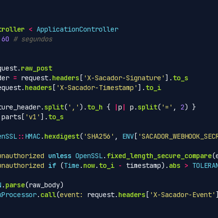
troller
<
ApplicationController
60
# segundos
quest
.
raw_post
der
=
request
.
headers
[
'X-Sacador-Signature'
].
to_s
equest
.
headers
[
'X-Sacador-Timestamp'
].
to_i
ture_header
.
split
(
','
).
to_h
{
|
p
|
p
.
split
(
'='
,
2
)
}
parts
[
'v1'
].
to_s
enSSL
::
HMAC
.
hexdigest
(
'SHA256'
,
ENV
[
'SACADOR_WEBHOOK_SEC
unauthorized
unless
OpenSSL
.
fixed_length_secure_compare
(
unauthorized
if
(
Time
.
now
.
to_i
-
timestamp
).
abs
>
TOLERA
N
.
parse
(
raw_body
)
kProcessor
.
call
(
event: 
request
.
headers
[
'X-Sacador-Event'