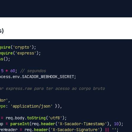
s)
quire
(
'
crypto
'
);
equire
(
'
express
'
);
ss
();
5
*
60
;
// segundos
ocess
.
env
.
SACADOR_WEBHOOK_SECRET
;
ar express.raw para ter acesso ao corpo bruto
dor
'
,
ype
:
'
application/json
'
}),
=
req
.
body
.
toString
(
'
utf8
'
);
mp
=
parseInt
(
req
.
header
(
'
X-Sacador-Timestamp
'
),
10
);
reHeader
=
req
.
header
(
'
X-Sacador-Signature
'
)
||
''
;