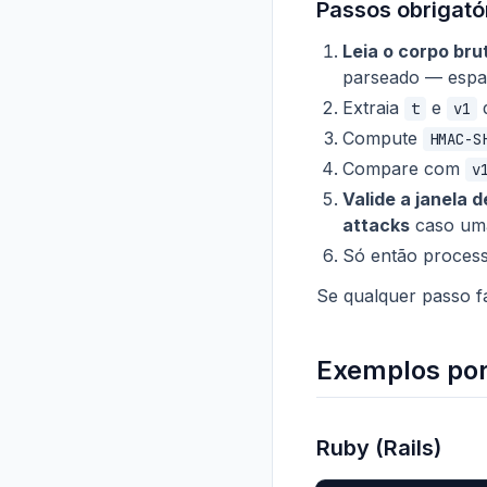
Passos obrigató
Leia o corpo bru
parseado — espa
Extraia
e
t
v1
Compute
HMAC-S
Compare com
v
Valide a janela 
attacks
caso uma 
Só então process
Se qualquer passo 
Exemplos por
Ruby (Rails)