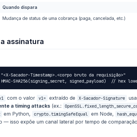
Quando dispara
Mudança de status de uma cobrança (paga, cancelada, etc.)
a assinatura
 "<X-Sacador-Timestamp>.<corpo bruto da requisição>"

com o valor
extraído de
usa
v1
v1=
X-Sacador-Signature
nte a timing attacks
(ex.:
OpenSSL.fixed_length_secure_c
em Python,
em Node,
t
crypto.timingSafeEqual
hash_equ
o — isso expõe um canal lateral por tempo de comparação