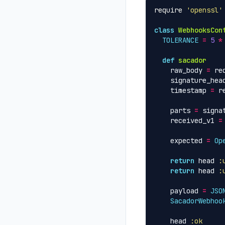
require
'openssl'
class
WebhooksCon
TOLERANCE
=
5
*
def
sacador
raw_body
=
re
signature_hea
timestamp
=
r
parts
=
signa
received_v1
=
expected
=
Op
return
head
:
return
head
:
payload
=
JSO
SacadorWebhoo
head
:ok