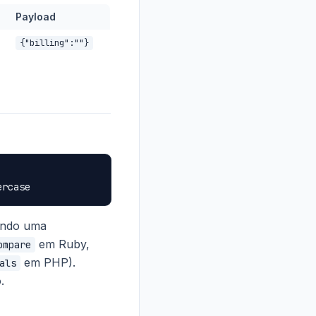
Payload
{"billing":"
"}
ndo uma
em Ruby,
ompare
em PHP).
als
.